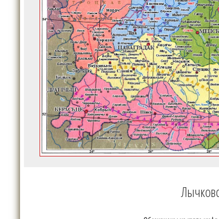
Лычковс