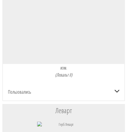
изм.
(Левальт II)
Пользовались
Леварт