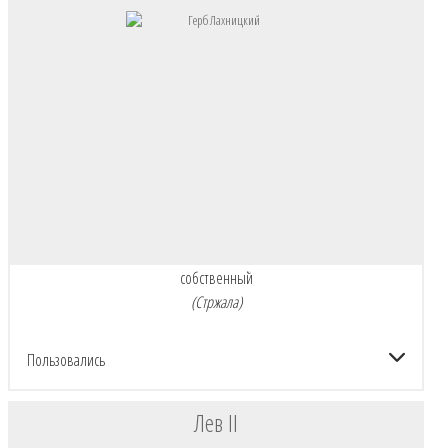
собственный
(Стржала)
Пользовались
Лев II