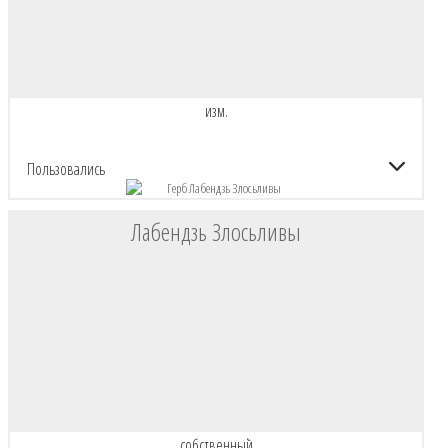
изм.
Пользовались
Лабендзь Злосьливы
собственный