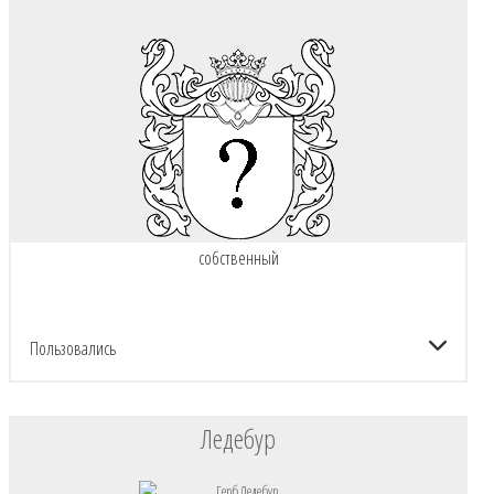
собственный
Пользовались
Ледебур