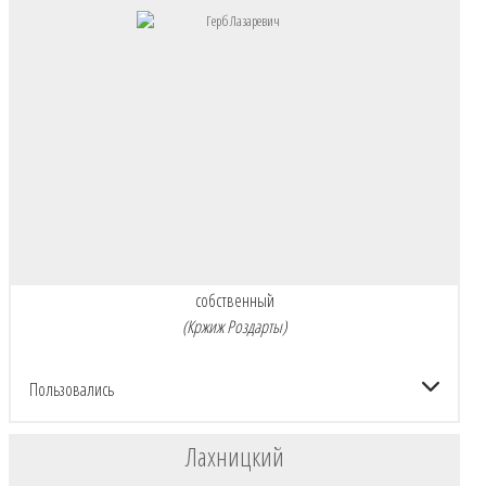
собственный
(Кржиж Роздарты)
Пользовались
Лахницкий