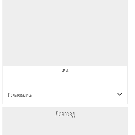
изм.
Пользовались
Левговд