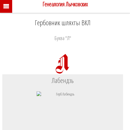
Генеалогия Лычковских
Гербовник шляхты ВКЛ
Буква "Л"
Лабендзь