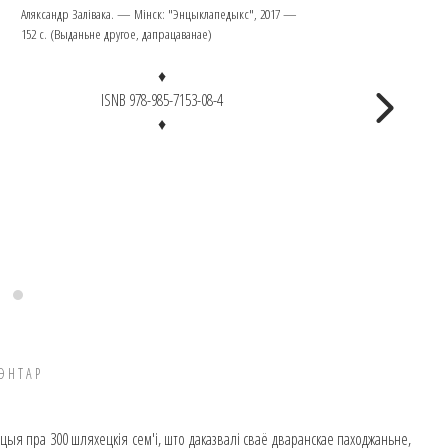
Аляксандр Залівака. — Мінск: "Энцыклапедыкс", 2017 —
152 с. (Выданьне другое, дапрацаванае)
♦
ISNB 978-985-7153-08-4
♦
ЭНТАР
ацыя пра 300 шляхецкія сем'і, што даказвалі сваё дваранскае паходжаньне,