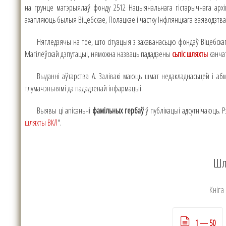
на грунце матэрыялаў фонду 2512 Нацыянальнага гістарычнага архів
ахапляюць былыя Віцебскае, Полацкае і частку Інфлянцкага ваяводзтв
Нягледзячы на тое, што сітуацыя з захаванасьцю фондаў Віцебска
Магілёўскай дэпутацыі, няможна назваць пададзены
сьпіс шляхты
канча
Выданні аўтарства А. Залівакі маюць шмат недакладнасьцей і аб
тлумачэньнямі да пададзенай інфармацыі.
Выявы ці апісаньні
фамільных гербаў
ў публікацыі адсутнічаюць.
шляхты ВКЛ
".
Шл
Кніга
1 — 50