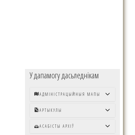
У дапамогу дасьледнікам
АДМІНІСТРАЦЫЙНЫЯ МАПЫ
ШЛЯХТА ВІЦЕБ
АРТЫКУЛЫ
Радаводы. Кніг
АСАБІСТЫ АРХІЎ