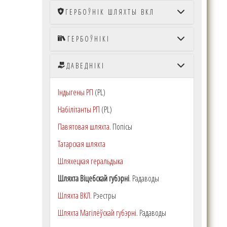
Аляксандр Залівака. — 
ГЕРБОЎНІК ШЛЯХТЫ ВКЛ
314 с. (Выданьне другое
ГЕРБОЎНІКІ
ISNB 9
ДАВЕДНІКІ
Індыгены РП
(PL)
Набілітанты РП
(PL)
Павятовая шляхта
. Попісы
Татарская шляхта
Шляхецкая геральдыка
Шляхта Віцебскай губэрні
. Радаводы
Шляхта ВКЛ
. Рэестры
Шляхта Магілёўскай губэрні
. Радаводы