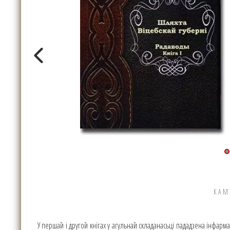
КАМ
У першай і другой кнігах у агульнай складанасьці пададзена інфарм