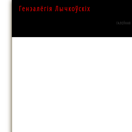
Генэалёгія Лычкоўскіх
ГАЛОЎНАЯ