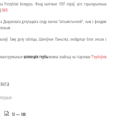
а Рэспублікі Беларусь. Фонд налічвае 1097 спраў, што тэрытарыяльна
аў
ВКЛ
.
га Дваранскага дэпутацкага сходу значна "аптымістычней", чым з фондамі
тковым.
мылаў. Таму долу табліцы, Шаноўнае Паньства, знойдзеце блок зносак з
 Рэканструяваныя
шляхецкія гербы
можна знайсьці на старонках "
Гербоўнік
яхта
 першая
51 — 100