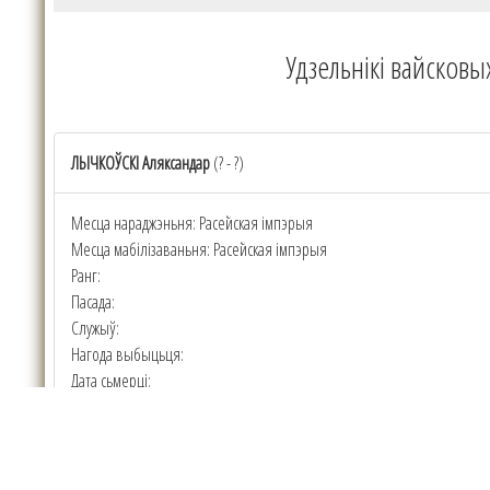
Удзельнікі вайсковы
ЛЫЧКОЎСКІ Аляксандар
(? - ?)
Месца нараджэньня: Расейская імпэрыя
Месца мабілізаваньня: Расейская імпэрыя
Ранг:
Пасада:
Служыў:
Нагода выбыцьця:
Дата сьмерці:
Пахаваны:
Месца пахаваньня:
Узнагароды: "Знак адменнасьці Вайсковага ордэна Сьв. Георгія" 4-й с
Заўвага: удзельнік руска-японскай вайны 1904-1905 гг.