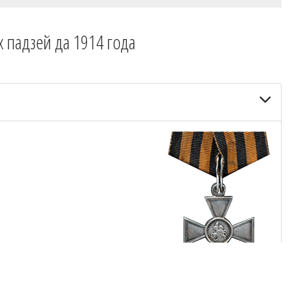
х падзей да 1914 года
тупені, № 165655