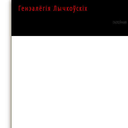
Генэалёгія Лычкоўскіх
ГАЛОЎНАЯ