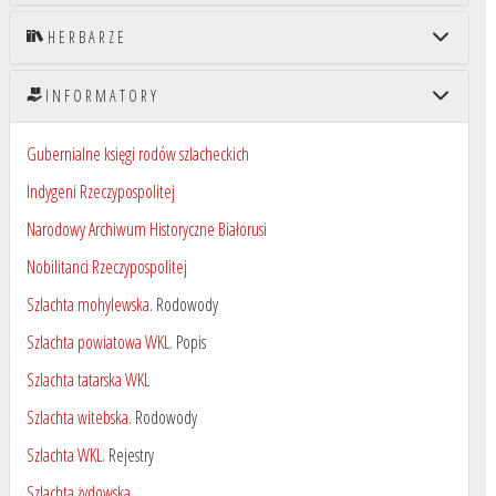
HERBARZE
INFORMATORY
Gubernialne księgi rodów szlacheckich
Indygeni Rzeczypospolitej
Narodowy Archiwum Historyczne Białorusi
Nobilitanci Rzeczypospolitej
Szlachta mohylewska
. Rodowody
Szlachta powiatowa WKL
. Popis
Szlachta tatarska WKL
Szlachta witebska
. Rodowody
Szlachta WKL
. Rejestry
Szlachta żydowska