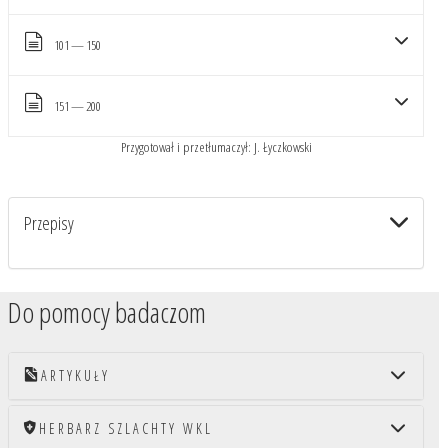
101 — 150
151 — 200
Przygotował i przetłumaczył: J. Łyczkowski
Przepisy
Do pomocy badaczom
ARTYKUŁY
HERBARZ SZLACHTY WKL