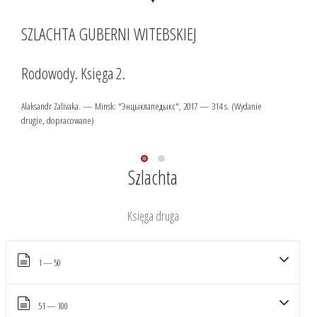
S
SZLACHTA GUBERNI WITEBSKIEJ
Ro
Rodowody. Księga 2.
Ala
Alaksandr Zalivaka. — Minsk:
"Энцыклапедыкс"
, 2017 — 314 s. (Wydanie
drugie, dopracowane)
Szlachta
Księga druga
1 — 50
51 — 100