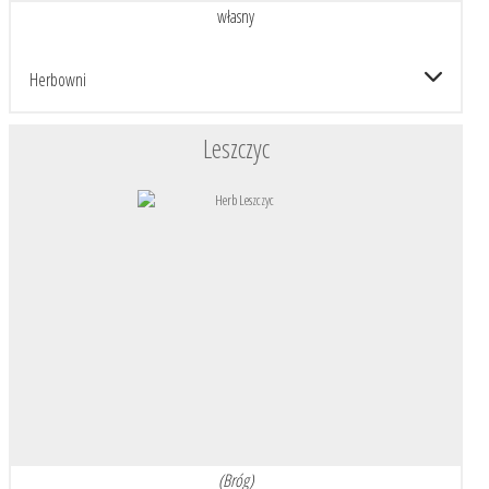
własny
Herbowni
Leszczyc
(Bróg)