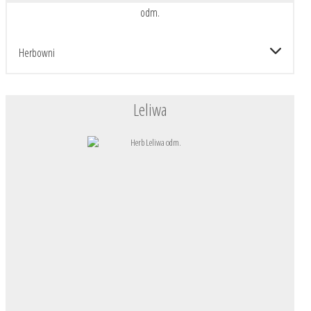
odm.
Herbowni
Leliwa