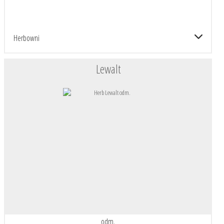
Herbowni
Lewalt
odm.