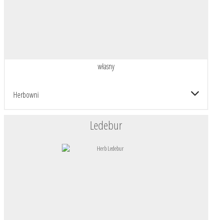
własny
Herbowni
Ledebur
HERBARZ SZLACHTY WKL