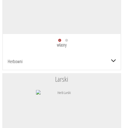
własny
Herbowni
Larski