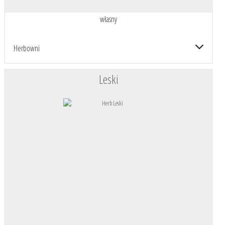
własny
Herbowni
Leski