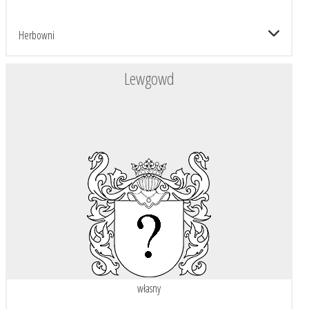
Herbowni
Lewgowd
własny