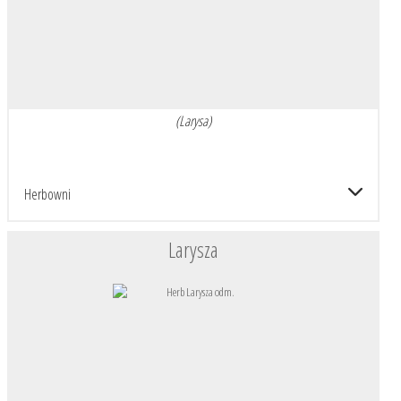
(Larysa)
Herbowni
Larysza