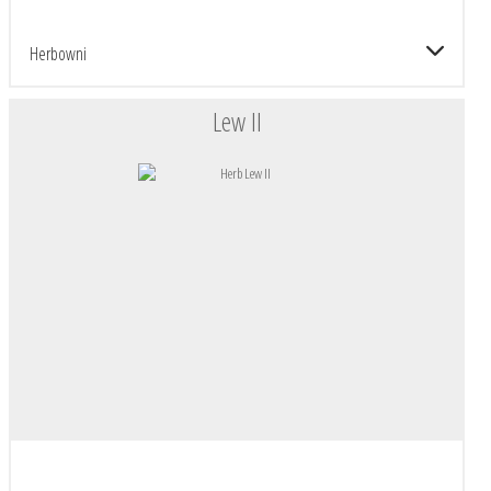
Herbowni
Lew II