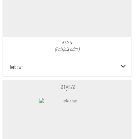
własny
(Pniejnia odm.)
Herbowni
Larysza