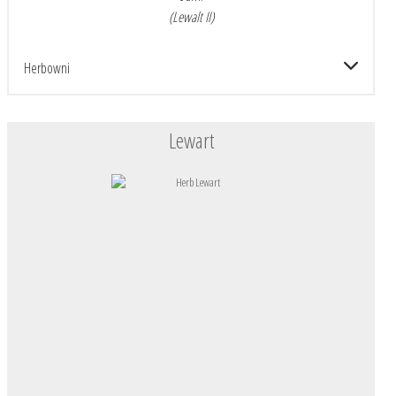
(Lewalt II)
Herbowni
Lewart