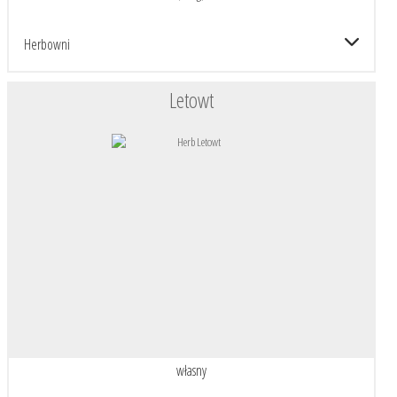
Herbowni
Letowt
własny