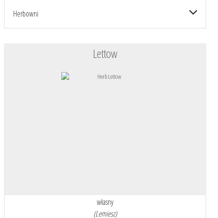
Herbowni
Lettow
własny
(Lemiesz)