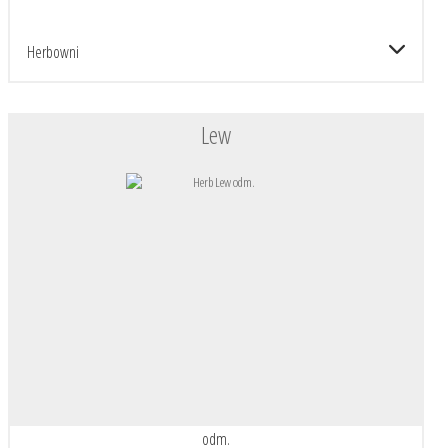
Herbowni
Lew
odm.