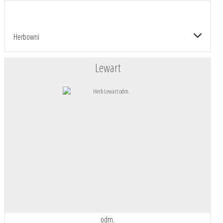
Herbowni
Lewart
odm.