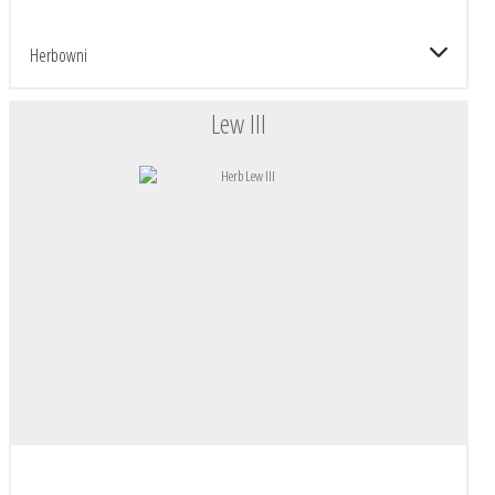
Herbowni
Lew III