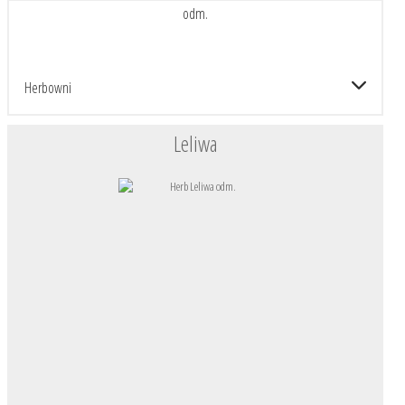
odm.
Herbowni
Leliwa