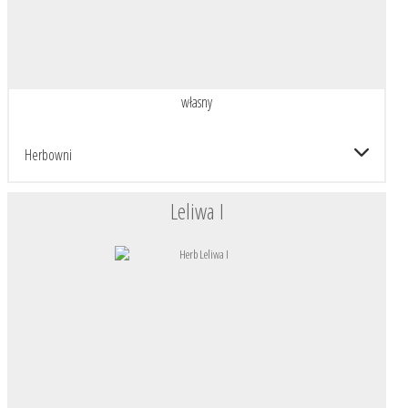
HERALDYKA
własny
Herbowni
Leliwa I