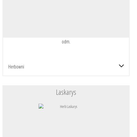
odm.
Herbowni
Laskarys