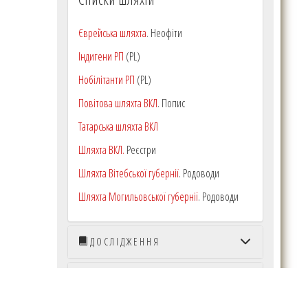
Єврейська шляхта
. Неофіти
Індигени РП
(PL)
Нобілітанти РП
(PL)
Повітова шляхта ВКЛ
. Попис
Татарська шляхта ВКЛ
Шляхта ВКЛ.
Реєстри
Шляхта Вітебської губернії
. Родоводи
Шляхта Могильовської губернії
. Родоводи
ДОСЛІДЖЕННЯ
ОСОБИСТИЙ АРХІВ