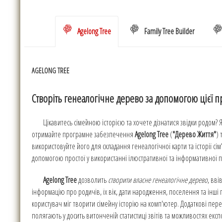
Agelong Tree
Family Tree Builder
AGELONG TREE
Створіть генеалогічне дерево за допомогою цієї 
Цікавитесь сімейною історією та хочете дізнатися звідки родом? Я
отримайте програмне забезпечення
Agelong Tree
(
"Дерево Життя"
) 
використовуйте його для складання генеалогічної карти та історії сім'
допомогою простої у використанні ілюстративної та інформативної 
Agelong Tree
дозволить
створити власне генеалогічне дерево
, вві
інформацію про родичів, їх вік, дати народження, поселення та інші
користувач міг творити сімейну історію на комп'ютер. Додаткові пер
полягають у досить витонченій статистиці звітів та можливостях експ