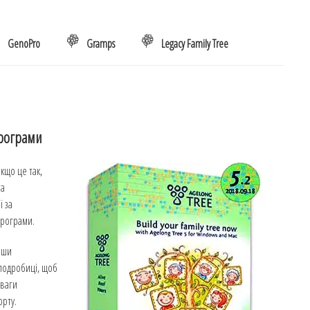
GenoPro
Gramps
Legacy Family Tree
програми
кщо це так,
та
ї за
програми.
вши
 подробиці, щоб
еваги
орту.