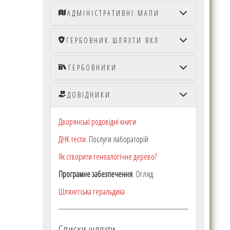
АДМІНІСТРАТИВНІ МАПИ
ГЕРБОВНИК ШЛЯХТИ ВКЛ
ГЕРБОВНИКИ
ДОВІДНИКИ
Дворянські родовідні книги
ДНК тести
. Послуги лабораторій
Як створити генеалогічне дерево?
Програмне забезпечення
. Огляд
Шляхетська геральдика
Списки шляхти