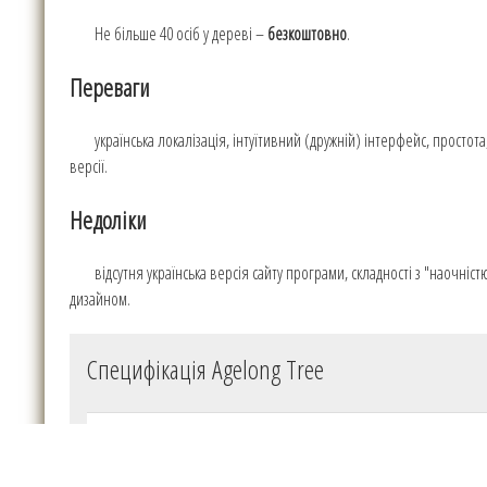
Не більше 40 осіб у дереві –
безкоштовно
.
Переваги
українська локалізація, інтуїтивний (дружній) інтерфейс, простот
версії.
Недоліки
відсутня українська версія сайту програми, складності з "наочн
дизайном.
Специфікація Agelong Tree
Ліцензія
Пробна версія
Розмір файла
56.4 (Win) / 63.0|61.4 (Mac) / 65.3|53.7 