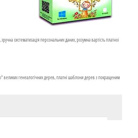
а, зручна систематизація персональних даних, розумна вартість платної
істю" великих генеалогічних дерев, платні шаблони дерев з покращеним
(Linux) MB