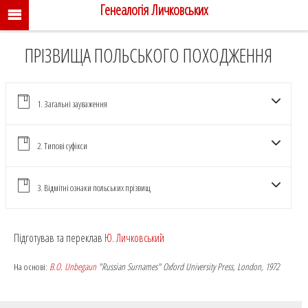
Генеалогія Личковських
ПРІЗВИЩА ПОЛЬСЬКОГО ПОХОДЖЕННЯ
1. Загальні зауваження
2. Типові суфікси
ПОХОДЖЕННЯ ПРІЗВИЩА
3. Відмітні ознаки польських прізвищ
ПОЛЬСЬКІ ПРІЗВИЩА
Підготував та переклав
Ю. Личковський
На основі:
B.O. Unbegaun
"Russian Surnames" Oxford University Press, London, 1972