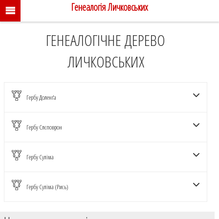
Генеалогія Личковських
ГЕНЕАЛОГІЧНЕ ДЕРЕВО
ЛИЧКОВСЬКИХ
Гербу Доленґа
РОДОВІД
Гербу Слєповрон
ЛИЧКОВСЬКІ
Гербу Суліма
Гербу Суліма (Рись)