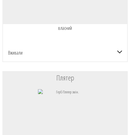
власний
Вживали
Плятер