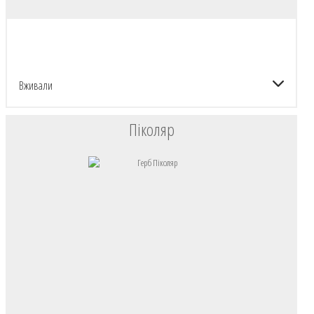
Вживали
Піколяр