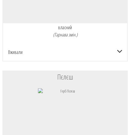
власний
(Тарнава змін.)
Вживали
Пєлєш