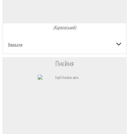
(Карвовський)
Вживали
Пнєйня