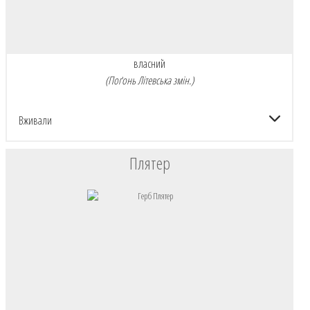
власний
(Поґонь Літевська змін.)
Вживали
Плятер