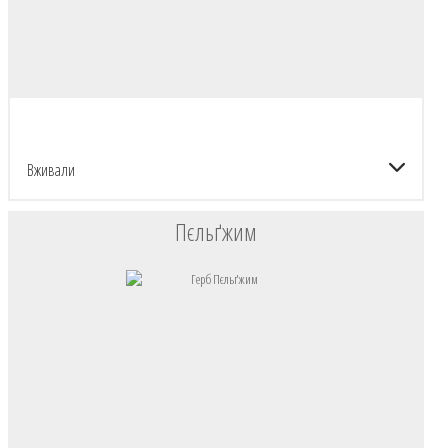
Вживали
Пєльґжим