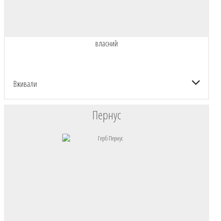
власний
Вживали
Пернус