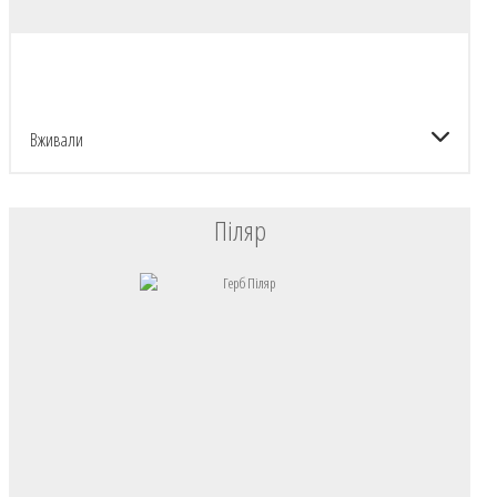
Вживали
Піляр