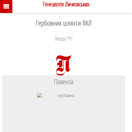
Генеалогія Личковських
Гербовник шляхти ВКЛ
Літера "П"
Павенза