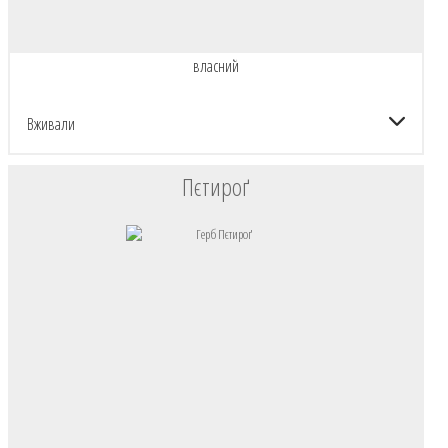
власний
Вживали
Пєтироґ