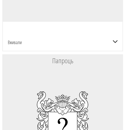
Вживали
Папроць