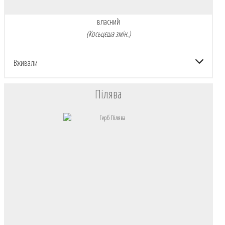
власний
(Косьцєша змін.)
Вживали
Пілява