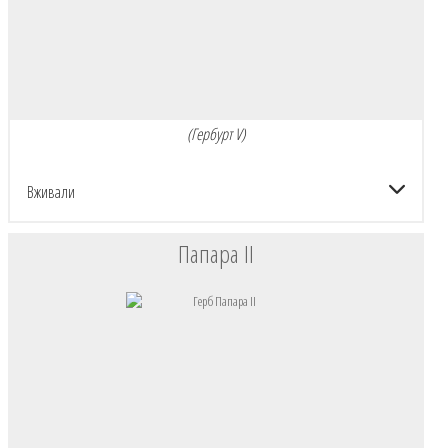
(Гербурт V)
Вживали
Папара II