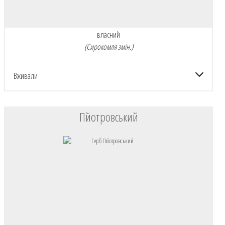
власний
(Сирокомля змін.)
Вживали
Пйотровський