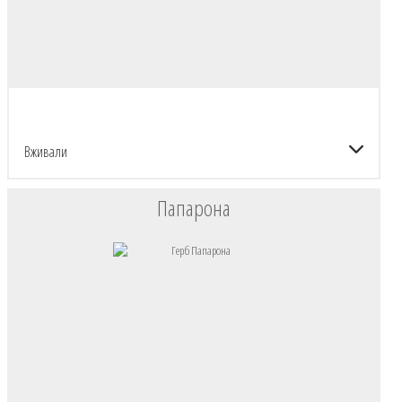
Вживали
Папарона