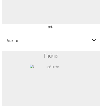
змін.
Вживали
Пнєйня