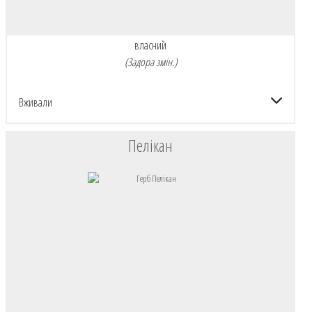
ГЕРАЛЬДИКА
власний
(Задора змін.)
Вживали
Пелікан