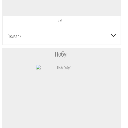
змін.
Вживали
Побуґ