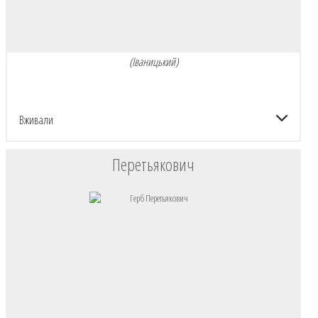
(Іваницький)
Вживали
Перетьякович