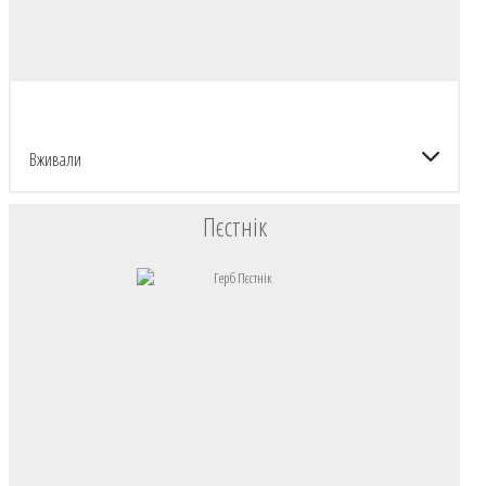
Вживали
Пєстнік