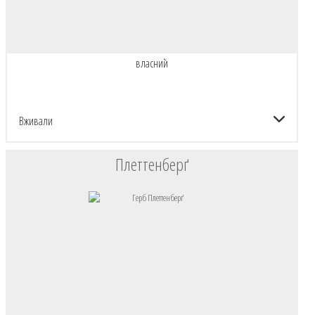
власний
Вживали
Плеттенберґ