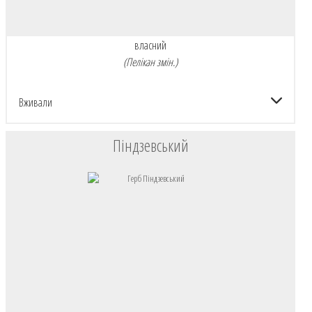
власний
(Пелікан змін.)
Вживали
Піндзевський