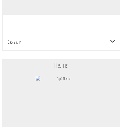
Вживали
Пелня