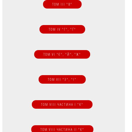
ТОМ III "В"
ТОМ IV "Г", "Ґ"
ТОМ VI "Є", "Й", "Ж"
ТОМ VII "З", "І"
ГЕРБОВНИК БІЛОРУСЬКОЇ
ТОМ VIII ЧАСТИНА I "К"
ШЛЯХТИ
ГЕРБОВНИКИ
ТОМ VIII ЧАСТИНА II "К"