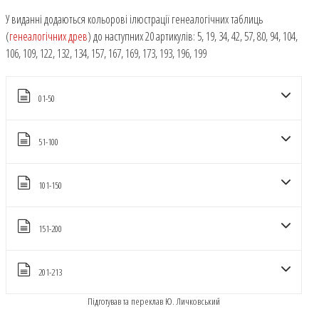
У виданні додаються кольорові ілюстрації генеалогічних таблиць
(
генеалогічних древ
) до наступних 20 артикулів: 5, 19, 34, 42, 57, 80, 94, 104,
106, 109, 122, 132, 134, 157, 167, 169, 173, 193, 196, 199
01-50
51-100
101-150
151-200
201-213
Підготував та переклав Ю. Личковський