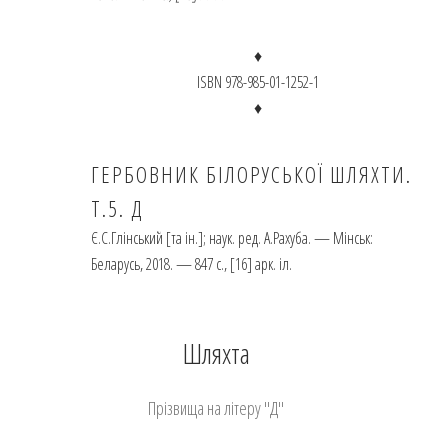
♦
ISBN 978-985-01-1252-1
♦
ГЕРБОВНИК БІЛОРУСЬКОЇ ШЛЯХТИ.
Т.5. Д
Є.С.Глінський [та ін.]; наук. ред. А.Рахуба. — Мінськ:
Беларусь, 2018. — 847 с., [16] арк. іл.
Шляхта
Прізвища на літеру "Д"