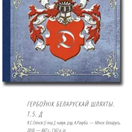
ГЕРБОЎНІК БЕЛАРУСКАЙ ШЛЯХТЫ.
Т.5. Д
Я.С.Глінскі [і інш.]; навук. рэд. А.Рахуба. — Мінск: Беларусь,
2018. — 847 с., [16] л. іл.