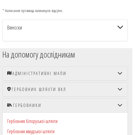
* Написання прізвища латиницею відсутнє.
Виноски
На допомогу дослідникам
АДМІНІСТРАТИВНІ МАПИ
ГЕРБОВНИК ШЛЯХТИ ВКЛ
ГЕРБОВНИКИ
Гербовник білоруської шляхти
Гербовник жмудської шляхти